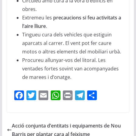
Circuleu amb cura a la vora d’edificis en
obres.
Extremeu les
precaucions si feu activitats a
l’aire lliure
.
Tingueu cura dels vehicles que estiguin
aparcats al carrer. El vent pot fer caure
motos o altres elements del mobiliari urbà.
Procureu allunyar-vos del litoral. Les
ventades fortes sovint van acompanyades
de marees i d’onatge.
F
T
E
W
Pr
T
C
a
w
m
h
in
el
o
c
itt
ai
at
t
e
m
e
er
l
s
gr
p
Acció conjunta d’entitats i equipaments de Nou
b
A
a
ar
Barris per plantar cara al feixisme