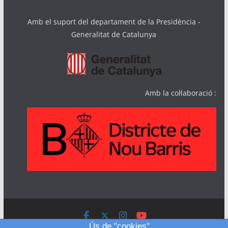
Amb el suport del departament de la Presidència -
Generalitat de Catalunya
Amb la col·laboració :
Ús de "cookies"
Copyright © 2026
NouBarris.Net
. All rights reserved.