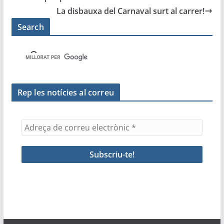
o
p
m
te
La disbauxa del Carnaval surt al carrer!
o
p
ix
Search
k
Rep les notícies al correu