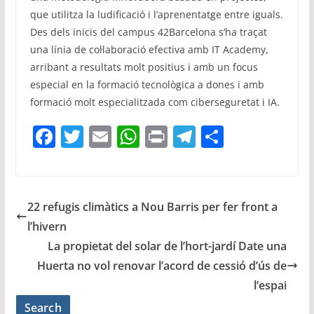
que utilitza la ludificació i l’aprenentatge entre iguals.
Des dels inicis del campus 42Barcelona s’ha traçat
una línia de col·laboració efectiva amb IT Academy,
arribant a resultats molt positius i amb un focus
especial en la formació tecnològica a dones i amb
formació molt especialitzada com ciberseguretat i IA.
F
T
E
W
Pr
T
C
a
w
m
h
in
el
o
c
itt
ai
at
t
e
m
e
er
l
s
gr
p
22 refugis climàtics a Nou Barris per fer front a
b
A
a
ar
l’hivern
o
p
m
te
La propietat del solar de l’hort-jardí Date una
o
p
ix
Huerta no vol renovar l’acord de cessió d’ús de
l’espai
k
Search