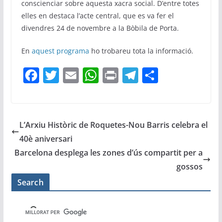
conscienciar sobre aquesta xacra social. D’entre totes
elles en destaca l’acte central, que es va fer el
divendres 24 de novembre a la Bòbila de Porta.
En
aquest programa
ho trobareu tota la informació.
F
T
E
W
Pr
T
C
a
w
m
h
in
el
o
c
itt
ai
at
t
e
m
e
er
l
s
gr
p
L’Arxiu Històric de Roquetes-Nou Barris celebra el
b
A
a
ar
40è aniversari
o
p
m
te
Barcelona desplega les zones d’ús compartit per a
o
p
ix
gossos
k
Search