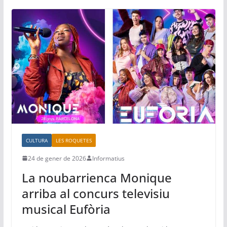
e
er
l
s
gr
p
b
A
a
ar
o
p
m
te
o
p
ix
k
CULTURA
LES ROQUETES
24 de gener de 2026
Informatius
La noubarrienca Monique
arriba al concurs televisiu
musical Eufòria