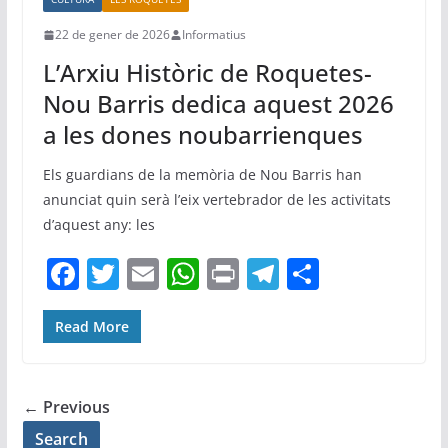
22 de gener de 2026
Informatius
L’Arxiu Històric de Roquetes-
Nou Barris dedica aquest 2026
a les dones noubarrienques
Els guardians de la memòria de Nou Barris han
anunciat quin serà l’eix vertebrador de les activitats
d’aquest any: les
F
T
E
W
Pr
T
C
a
w
m
h
in
el
o
c
itt
ai
at
t
e
m
Read More
e
er
l
s
gr
p
b
A
a
ar
← Previous
o
p
m
te
Search