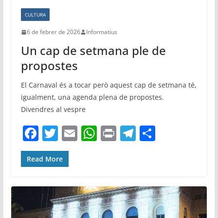
CULTURA
6 de febrer de 2026
Informatius
Un cap de setmana ple de
propostes
El Carnaval és a tocar però aquest cap de setmana té,
igualment, una agenda plena de propostes.
Divendres al vespre
F
T
E
W
Pr
T
C
a
w
m
h
in
el
o
c
itt
ai
at
t
e
m
Read More
e
er
l
s
gr
p
b
A
a
ar
o
p
m
te