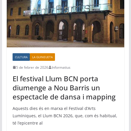
o
p
ix
k
CULTURA
LA GUINEUETA
5 de febrer de 2026
Informatius
El festival Llum BCN porta
diumenge a Nou Barris un
espectacle de dansa i mapping
Aquests dies és en marxa el Festival d’Arts
Lumíniques, el Llum BCN 2026, que, com és habitual,
té l’epicentre al