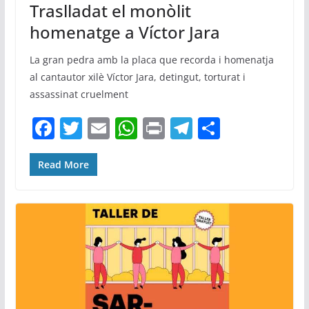
Traslladat el monòlit
homenatge a Víctor Jara
La gran pedra amb la placa que recorda i homenatja
al cantautor xilè Víctor Jara, detingut, torturat i
assassinat cruelment
F
T
E
W
Pr
T
C
a
w
m
h
in
el
o
c
itt
ai
at
t
e
m
Read More
e
er
l
s
gr
p
b
A
a
ar
o
p
m
te
o
p
ix
k