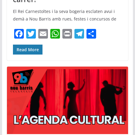
El Rei Carnestoltes i la seva bogeria esclaten avui i
demà a Nou Barris amb rues, festes i concursos de
F
T
E
W
Pr
T
C
a
w
m
h
in
el
o
c
itt
ai
at
t
e
m
Read More
e
er
l
s
gr
p
b
A
a
ar
o
p
m
te
o
p
ix
k