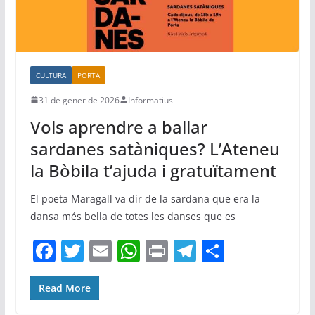
CULTURA
PORTA
31 de gener de 2026
Informatius
Vols aprendre a ballar
sardanes satàniques? L’Ateneu
la Bòbila t’ajuda i gratuïtament
El poeta Maragall va dir de la sardana que era la
dansa més bella de totes les danses que es
F
T
E
W
Pr
T
C
a
w
m
h
in
el
o
c
itt
ai
at
t
e
m
Read More