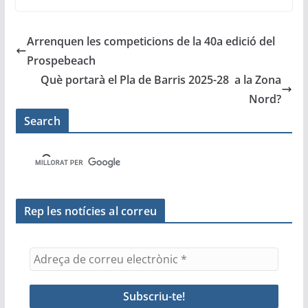
c
itt
ai
at
t
e
m
e
er
l
s
gr
p
Arrenquen les competicions de la 40a edició del
b
A
a
ar
Prospebeach
o
p
m
te
Què portarà el Pla de Barris 2025-28 a la Zona
o
p
ix
Nord?
k
Search
Rep les notícies al correu