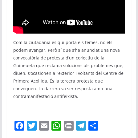
Com la ciutadania és qui porta els temes, no els
podem avançar. Però sí que s’ha anunciat una nova
convocatòria de protesta d’un col·lectiu de la
Guineueta que reclama solucions als problemes que,
diuen, s’ocasionen a l’exterior i voltants del Centre de
Primera Acollida. És la tercera protesta que
convoquen. La darrera va ser resposta amb una
contramanifestació antifeixista.
F
T
E
W
Pr
T
C
a
w
m
h
in
el
o