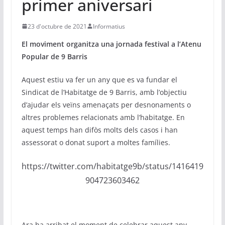
primer aniversari
23 d'octubre de 2021
Informatius
El moviment organitza una jornada festival a l’Atenu
Popular de 9 Barris
Aquest estiu va fer un any que es va fundar el
Sindicat de l’Habitatge de 9 Barris, amb l’objectiu
d’ajudar els veïns amenaçats per desnonaments o
altres problemes relacionats amb l’habitatge. En
aquest temps han difòs molts dels casos i han
assessorat o donat suport a moltes famílies.
https://twitter.com/habitatge9b/status/1416419
904723603462
Ara ha arribat el moment de celebrar aquest any