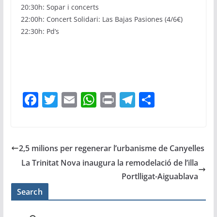
20:30h: Sopar i concerts
22:00h: Concert Solidari: Las Bajas Pasiones (4/6€)
22:30h: Pd’s
F
T
E
W
Pr
T
C
a
w
m
h
in
el
o
c
itt
ai
at
t
e
m
e
er
l
s
gr
p
2,5 milions per regenerar l’urbanisme de Canyelles
b
A
a
ar
La Trinitat Nova inaugura la remodelació de l’illa
o
p
m
te
Portlligat-Aiguablava
o
p
ix
Search
k