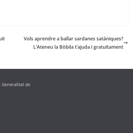
uit
Vols aprendre a ballar sardanes satàniques?
L’Ateneu la Bòbila t’ajuda i gratuïtament
 Generalitat de