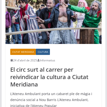
k
CIUTAT MERIDIANA
CULTURA
24 d'abril de 2025
Informatius
El circ surt al carrer per
reivindicar la cultura a Ciutat
Meridiana
L’Ateneu Ambulant porta un cabaret ple de màgia i
denúncia social a Nou Barris L’Ateneu Ambulant,
iniciativa de l’Ateneu Popular