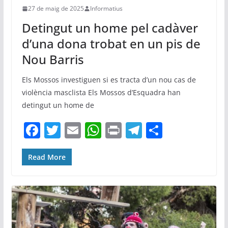
27 de maig de 2025
Informatius
Detingut un home pel cadàver
d’una dona trobat en un pis de
Nou Barris
Els Mossos investiguen si es tracta d’un nou cas de
violència masclista Els Mossos d’Esquadra han
detingut un home de
F
T
E
W
Pr
T
C
a
w
m
h
in
el
o
c
itt
ai
at
t
e
m
Read More
e
er
l
s
gr
p
b
A
a
ar
o
p
m
te
o
p
ix