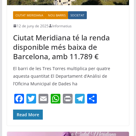
CIUTAT MERIDIANA
NOU BARRIS
SOCIETAT
12 de juny de 2025
Informatius
Ciutat Meridiana té la renda
disponible més baixa de
Barcelona, amb 11.789 €
El barri de les Tres Torres multiplica per quatre
aquesta quantitat El Departament d’Anàlisi de
l’Oficina Municipal de Dades ha
F
T
E
W
Pr
T
C
a
w
m
h
in
el
o
c
itt
ai
at
t
e
m
Read More
e
er
l
s
gr
p