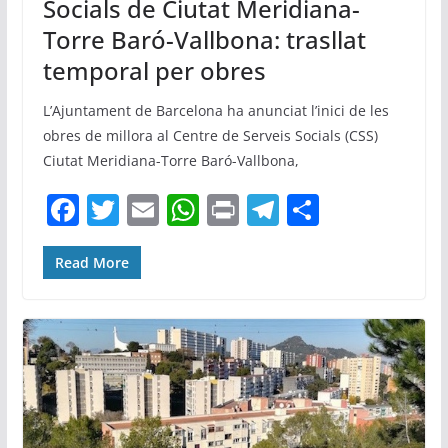
Socials de Ciutat Meridiana-
Torre Baró-Vallbona: trasllat
temporal per obres
L’Ajuntament de Barcelona ha anunciat l’inici de les
obres de millora al Centre de Serveis Socials (CSS)
Ciutat Meridiana-Torre Baró-Vallbona,
F
T
E
W
Pr
T
C
a
w
m
h
in
el
o
c
itt
ai
at
t
e
m
Read More
e
er
l
s
gr
p
b
A
a
ar
o
p
m
te
o
p
ix
k