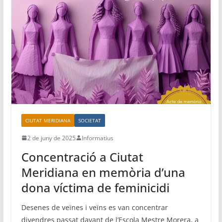
b
A
a
ar
o
p
m
te
o
p
ix
k
CIUTAT MERIDIANA
SOCIETAT
2 de juny de 2025
Informatius
Concentració a Ciutat
Meridiana en memòria d’una
dona víctima de feminicidi
Desenes de veïnes i veïns es van concentrar
divendres passat davant de l’Escola Mestre Morera, a