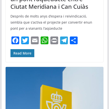
Ciutat Meridiana i Can Cuiàs
Després de molts anys d’espera i reivindicació,
sembla que s’activa el projecte per convertir enun
pont per a vianants l’aqüeducte
F
T
E
W
Pr
T
C
a
w
m
h
in
el
o
c
itt
ai
at
t
e
m
Read More
e
er
l
s
gr
p
b
A
a
ar
o
p
m
te
o
p
ix
k