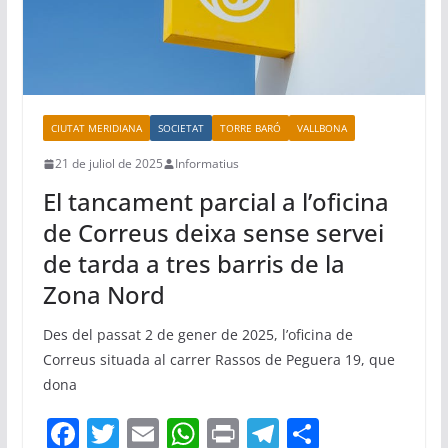
CIUTAT MERIDIANA
SOCIETAT
TORRE BARÓ
VALLBONA
21 de juliol de 2025
Informatius
El tancament parcial a l’oficina
de Correus deixa sense servei
de tarda a tres barris de la
Zona Nord
Des del passat 2 de gener de 2025, l’oficina de
Correus situada al carrer Rassos de Peguera 19, que
dona
F
T
E
W
Pr
T
C