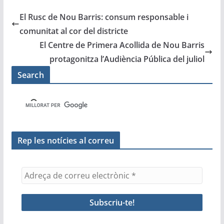
e
er
l
s
gr
p
El Rusc de Nou Barris: consum responsable i
b
A
a
ar
comunitat al cor del districte
o
p
m
te
El Centre de Primera Acollida de Nou Barris
o
p
ix
protagonitza l’Audiència Pública del juliol
k
Search
Rep les notícies al correu