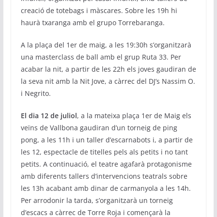
creació de totebags i màscares. Sobre les 19h hi
haurà txaranga amb el grupo Torrebaranga.
A la plaça del 1er de maig, a les 19:30h s’organitzarà
una masterclass de ball amb el grup Ruta 33. Per
acabar la nit, a partir de les 22h els joves gaudiran de
la seva nit amb la Nit Jove, a càrrec del DJ’s Nassim O.
i Negrito.
El dia 12 de juliol
, a la mateixa plaça 1er de Maig els
veïns de Vallbona gaudiran d’un torneig de ping
pong, a les 11h i un taller d’escarnabots i, a partir de
les 12, espectacle de titelles pels als petits i no tant
petits. A continuació, el teatre agafarà protagonisme
amb diferents tallers d’intervencions teatrals sobre
les 13h acabant amb dinar de carmanyola a les 14h.
Per arrodonir la tarda, s’organitzarà un torneig
d’escacs a càrrec de Torre Roja i començarà la