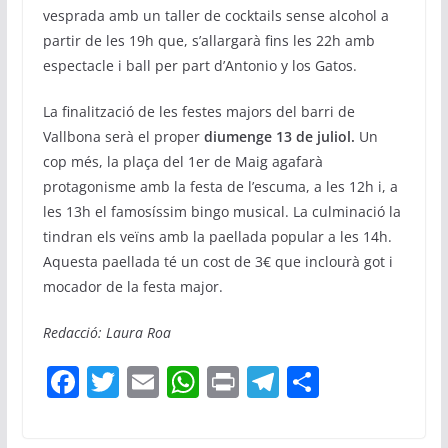
vesprada amb un taller de cocktails sense alcohol a
partir de les 19h que, s’allargarà fins les 22h amb
espectacle i ball per part d’Antonio y los Gatos.
La finalització de les festes majors del barri de
Vallbona serà el proper
diumenge 13 de juliol.
Un
cop més, la plaça del 1er de Maig agafarà
protagonisme amb la festa de l’escuma, a les 12h i, a
les 13h el famosíssim bingo musical. La culminació la
tindran els veïns amb la paellada popular a les 14h.
Aquesta paellada té un cost de 3€ que inclourà got i
mocador de la festa major.
Redacció: Laura Roa
F
T
E
W
Pr
T
C
a
w
m
h
in
el
o
c
itt
ai
at
t
e
m