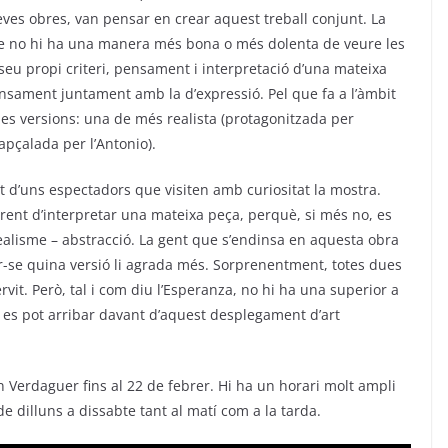
seves obres, van pensar en crear aquest treball conjunt. La
que no hi ha una manera més bona o més dolenta de veure les
seu propi criteri, pensament i interpretació d’una mateixa
 pensament juntament amb la d’expressió. Pel que fa a l’àmbit
ues versions: una de més realista (protagonitzada per
capçalada per l’Antonio).
t d’uns espectadors que visiten amb curiositat la mostra.
erent d’interpretar una mateixa peça, perquè, si més no, es
alisme – abstracció. La gent que s’endinsa en aquesta obra
r-se quina versió li agrada més. Sorprenentment, totes dues
rvit. Però, tal i com diu l’Esperanza, no hi ha una superior a
uè es pot arribar davant d’aquest desplegament d’art
n Verdaguer fins al 22 de febrer. Hi ha un horari molt ampli
 de dilluns a dissabte tant al matí com a la tarda.