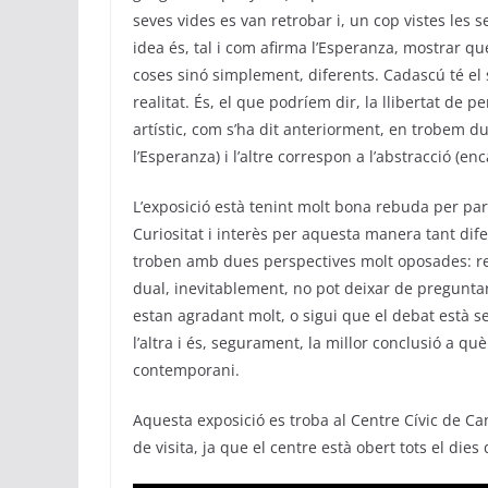
seves vides es van retrobar i, un cop vistes les 
idea és, tal i com afirma l’Esperanza, mostrar 
coses sinó simplement, diferents. Cadascú té el 
realitat. És, el que podríem dir, la llibertat de
artístic, com s’ha dit anteriorment, en trobem d
l’Esperanza) i l’altre correspon a l’abstracció (en
L’exposició està tenint molt bona rebuda per par
Curiositat i interès per aquesta manera tant dif
troben amb dues perspectives molt oposades: re
dual, inevitablement, no pot deixar de pregunta
estan agradant molt, o sigui que el debat està se
l’altra i és, segurament, la millor conclusió a q
contemporani.
Aquesta exposició es troba al Centre Cívic de Ca
de visita, ja que el centre està obert tots el dies