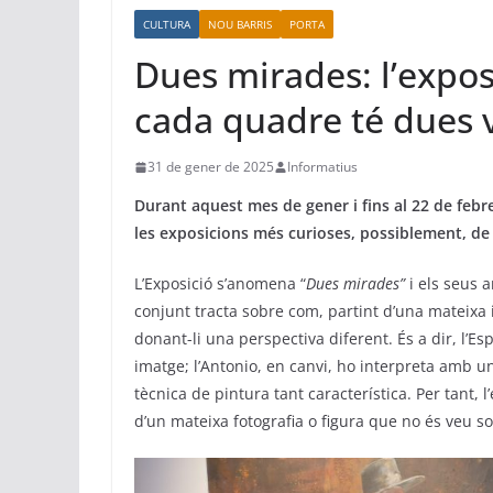
CULTURA
NOU BARRIS
PORTA
Dues mirades: l’expo
cada quadre té dues 
31 de gener de 2025
Informatius
Durant aquest mes de gener i fins al 22 de febr
les exposicions més curioses, possiblement, de
L’Exposició s’anomena “
Dues mirades”
i els seus a
conjunt tracta sobre com, partint d’una mateixa i
donant-li una perspectiva diferent. És a dir, l’
imatge; l’Antonio, en canvi, ho interpreta amb un 
tècnica de pintura tant característica. Per tant, 
d’un mateixa fotografia o figura que no és veu so