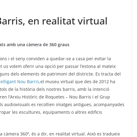
rris, en realitat virtual
avats amb una càmera de 360 graus
ons i el seny conviden a quedar-se a casa per evitar la
 us volem oferir una opció per passar l’estona al mateix
uns dels elements de patrimoni del districte. Es tracta del
elligant Nou Barris
,el museu virtual que des de 2012 ha
tols de la història dels nostres barris, amb la intenció
oren l’Arxiu Històric de Roquetes – Nou Barris i el Grup
lls audiovisuals es recollien imatges antigues, acompanyades
propar les escultures, equipaments o altres edificis
àmera 360º, és a dir, en realitat virtual. Això es tradueix