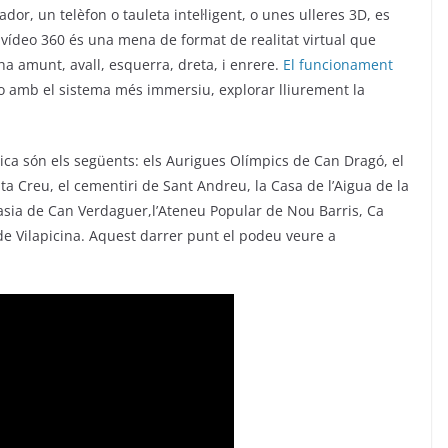
dor, un telèfon o tauleta intel·ligent, o unes ulleres 3D, es
 vídeo 360 és una mena de format de realitat virtual que
 ha amunt, avall, esquerra, dreta, i enrere.
El funcionament
ta o amb el sistema més immersiu, explorar lliurement la
ca són els següents: els Aurigues Olímpics de Can Dragó, el
nta Creu, el cementiri de Sant Andreu, la Casa de l’Aigua de la
masia de Can Verdaguer,l’Ateneu Popular de Nou Barris, Ca
 de Vilapicina. Aquest darrer punt el podeu veure a