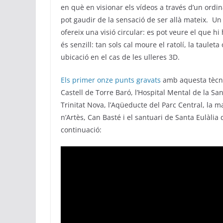
en què en visionar els vídeos a través d’un ordina
pot gaudir de la sensació de ser allà mateix. Un
ofereix una visió circular: es pot veure el que hi
és senzill: tan sols cal moure el ratolí, la taule
ubicació en el cas de les ulleres 3D.
Els primer onze punts gravats
amb aquesta tècni
Castell de Torre Baró, l’Hospital Mental de la Sa
Trinitat Nova, l’Aqüeducte del Parc Central, la 
n’Artès, Can Basté i el santuari de Santa Eulàlia
continuació: