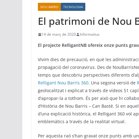
NOU BARRIS
TECNOLOGIA
El patrimoni de Nou Ba
14 de març de 2020
Informatius
El projecte RelligantNB ofereix onze punts gr
Vivim dies de precaució, en què les administraci
propagació del coronavirus. Des de NouBarrisNet
temps que descobriu perspectives diferents d’alg
Relligant Nou Barris 360
. Una segona versió de
R
geolocalitzat i explicat a través de vídeos 51 capí
d’apropar-la a tothom. És per això que hi col·lab
d’Història de Nou Barris – Can Basté. Si en aque
d’una explicació històrica, el Relligant 360 vol a
emblemàtics a través de la realitat virtual.
Per aquesta raó s’han gravat onze punts amb una c