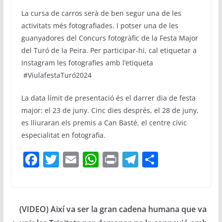
La cursa de carros serà de ben segur una de les
activitats més fotografiades. I potser una de les
guanyadores del Concurs fotogràfic de la Festa Major
del Turó de la Peira. Per participar-hi, cal etiquetar a
Instagram les fotografies amb l’etiqueta
#ViulafestaTuró2024
La data límit de presentació és el darrer dia de festa
major: el 23 de juny. Cinc dies després, el 28 de juny,
es lliuraran els premis a Can Basté, el centre cívic
especialitat en fotografia.
F
T
E
W
Pr
T
C
a
w
m
h
in
el
o
c
itt
ai
at
t
e
m
e
er
l
s
gr
p
(VIDEO) Així va ser la gran cadena humana que va