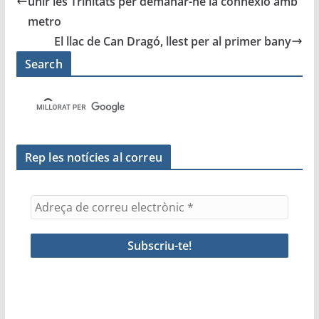
b
A
a
ar
unir les Trinitats per demanar-ne la connexió amb
o
p
m
te
metro
o
p
ix
El llac de Can Dragó, llest per al primer bany
k
Search
Rep les notícies al correu