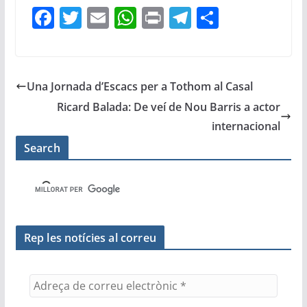
F
T
E
W
Pr
T
C
a
w
m
h
in
el
o
c
itt
ai
at
t
e
m
e
er
l
s
gr
p
Una Jornada d’Escacs per a Tothom al Casal
b
A
a
ar
Ricard Balada: De veí de Nou Barris a actor
o
p
m
te
internacional
o
p
ix
Search
k
Rep les notícies al correu