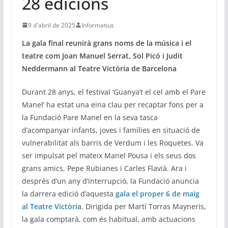
28 edicions
9 d'abril de 2025
Informatius
La gala final reunirà grans noms de la música i el
teatre com Joan Manuel Serrat, Sol Picó i Judit
Neddermann al Teatre Victòria de Barcelona
Durant 28 anys, el festival ‘Guanya’t el cel amb el Pare
Manel’ ha estat una eina clau per recaptar fons per a
la Fundació Pare Manel en la seva tasca
d’acompanyar infants, joves i famílies en situació de
vulnerabilitat als barris de Verdum i les Roquetes. Va
ser impulsat pel mateix Manel Pousa i els seus dos
grans amics, Pepe Rubianes i Carles Flavià. Ara i
després d’un any d’interrupció, la Fundació anuncia
la darrera edició d’aquesta
gala el proper 6 de maig
al Teatre Victòria
. Dirigida per Martí Torras Mayneris,
la gala comptarà, com és habitual, amb actuacions