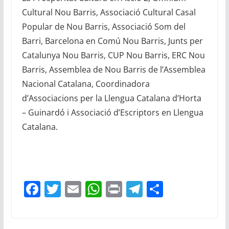
Cultural Nou Barris, Associació Cultural Casal
Popular de Nou Barris, Associació Som del
Barri, Barcelona en Comú Nou Barris, Junts per
Catalunya Nou Barris, CUP Nou Barris, ERC Nou
Barris, Assemblea de Nou Barris de l’Assemblea
Nacional Catalana, Coordinadora
d’Associacions per la Llengua Catalana d’Horta
– Guinardó i Associació d’Escriptors en Llengua
Catalana.
F
T
E
W
Pr
T
C
a
w
m
h
in
el
o
c
itt
ai
at
t
e
m