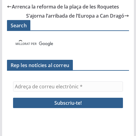
e
er
l
s
gr
p
Arrenca la reforma de la plaça de les Roquetes
b
A
a
ar
S’ajorna l’arribada de l’Europa a Can Dragó
o
p
m
te
Search
o
p
ix
k
Rep les notícies al correu