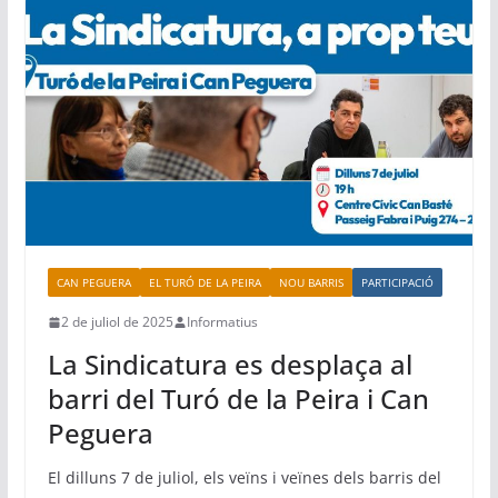
b
A
a
ar
o
p
m
te
o
p
ix
k
CAN PEGUERA
EL TURÓ DE LA PEIRA
NOU BARRIS
PARTICIPACIÓ
2 de juliol de 2025
Informatius
La Sindicatura es desplaça al
barri del Turó de la Peira i Can
Peguera
El dilluns 7 de juliol, els veïns i veïnes dels barris del