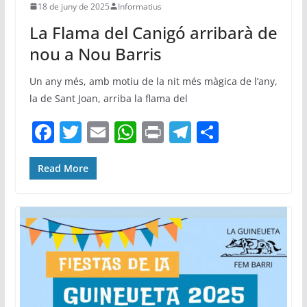
18 de juny de 2025
Informatius
La Flama del Canigó arribarà de
nou a Nou Barris
Un any més, amb motiu de la nit més màgica de l’any,
la de Sant Joan, arriba la flama del
F
T
E
W
Pr
T
C
a
w
m
h
in
el
o
c
itt
ai
at
t
e
m
Read More
e
er
l
s
gr
p
b
A
a
ar
o
p
m
te
o
p
ix
k