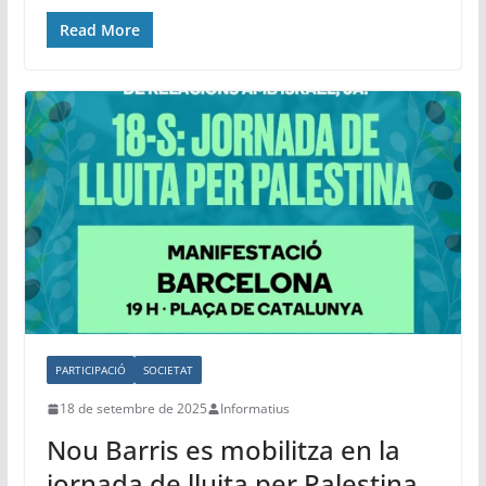
a
w
m
h
in
el
o
c
itt
ai
at
t
e
m
Read More
e
er
l
s
gr
p
b
A
a
ar
o
p
m
te
o
p
ix
k
PARTICIPACIÓ
SOCIETAT
18 de setembre de 2025
Informatius
Nou Barris es mobilitza en la
jornada de lluita per Palestina