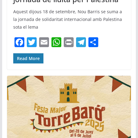
Aquest dijous 18 de setembre, Nou Barris se suma a
la jornada de solidaritat internacional amb Palestina
sota el lema
F
T
E
W
Pr
T
C
a
w
m
h
in
el
o
c
itt
ai
at
t
e
m
Read More
e
er
l
s
gr
p
b
A
a
ar
o
p
m
te
o
p
ix
k