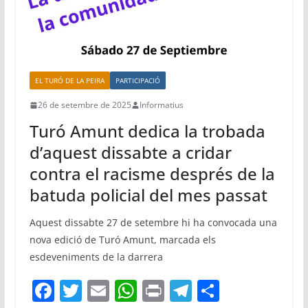
EL TURÓ DE LA PEIRA
PARTICIPACIÓ
26 de setembre de 2025
Informatius
Turó Amunt dedica la trobada
d’aquest dissabte a cridar
contra el racisme després de la
batuda policial del mes passat
Aquest dissabte 27 de setembre hi ha convocada una
nova edició de Turó Amunt, marcada els
esdeveniments de la darrera
F
T
E
W
Pr
T
C