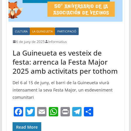
CULTURA
LA GUINEUETA
PARTICIPACIÓ
6 de juny de 2025
Informatius
La Guineueta es vesteix de
festa: arrenca la Festa Major
2025 amb activitats per tothom
Del 6 al 15 de juny, el barri de la Guineueta viurà
intensament la seva Festa Major, un esdeveniment
comunitari
F
T
E
W
Pr
T
C
a
w
m
h
in
el
o
c
itt
ai
at
t
e
m
Read More