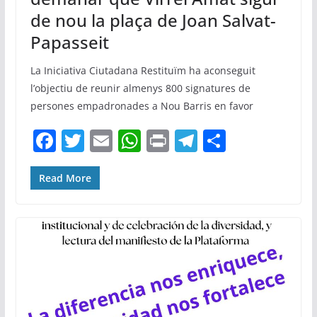
de nou la plaça de Joan Salvat-
Papasseit
La Iniciativa Ciutadana Restituïm ha aconseguit
l’objectiu de reunir almenys 800 signatures de
persones empadronades a Nou Barris en favor
F
T
E
W
Pr
T
C
a
w
m
h
in
el
o
c
itt
ai
at
t
e
m
Read More
e
er
l
s
gr
p
b
A
a
ar
o
p
m
te
o
p
ix
k