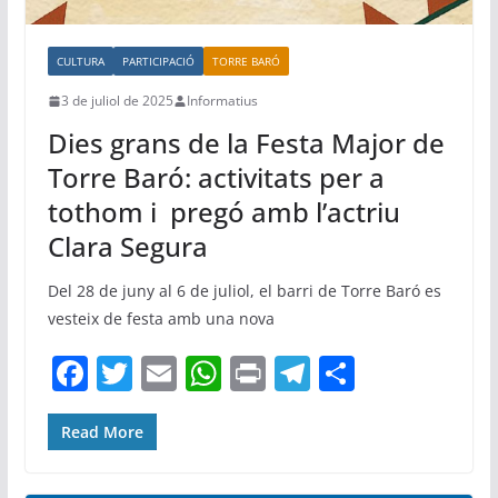
CULTURA
PARTICIPACIÓ
TORRE BARÓ
3 de juliol de 2025
Informatius
Dies grans de la Festa Major de
Torre Baró: activitats per a
tothom i pregó amb l’actriu
Clara Segura
Del 28 de juny al 6 de juliol, el barri de Torre Baró es
vesteix de festa amb una nova
F
T
E
W
Pr
T
C
a
w
m
h
in
el
o
c
itt
ai
at
t
e
m
Read More
e
er
l
s
gr
p