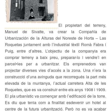
El propietari del terreny,
Manuel de Sivatte, va crear la Compañía de
Urbanización de la Alturas del Noreste de Horta – Las
Roquetas juntament amb l’industrial tèxtil Romà Fabra i
Puig, entre d’altres. L’objectiu de la companyia era
comprar terreny a baix preu, preparar-lo i vendre’l en
parcel•les per a urbanitzar. Els emprenedors van
projectar diverses vies d’accés a la zona. Una n’era la
construcció d’una avinguda que recorregués la part més
elevada de la muntanya, l’actual carretera Alta de les
Roquetes, que es va construir entre els anys 1908 i 1909.
El pla urbanístic va començar amb l’edificació de la torre.
Es diu que tenia com a finalitat esdevenir un hotel al
centre de la futura urbanització. Però no es va acabar