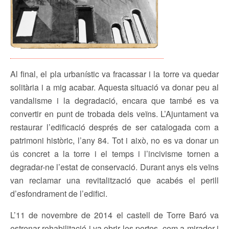
Al final, el pla urbanístic va fracassar i la torre va quedar
solitària i a mig acabar. Aquesta situació va donar peu al
vandalisme i la degradació, encara que també es va
convertir en punt de trobada dels veïns. L’Ajuntament va
restaurar l’edificació després de ser catalogada com a
patrimoni històric, l’any 84. Tot i això, no es va donar un
ús concret a la torre i el temps i l’incivisme tornen a
degradar-ne l’estat de conservació. Durant anys els veïns
van reclamar una revitalització que acabés el perill
d’esfondrament de l’edifici.
L’11 de novembre de 2014 el castell de Torre Baró va
estrenar rehabilitació i va obrir les portes com a mirador i