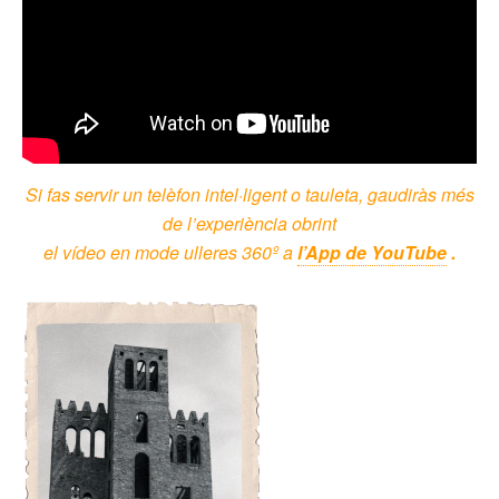
Si fas servir un telèfon intel·ligent o tauleta, gaudiràs més
de l’experiència obrint
el vídeo en mode ulleres 360º a
l’App de YouTube
.