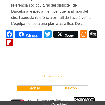
referència sociocultural del districte i de
Barcelona, especialment pel que fa al món del
circ. I aquesta referència és fruit de l’acció veïnal.
L’equipament era una planta asfàltica. De ...
F
T
M
Di
Share
Post
a
wi
e
g
Fl
c
tt
n
g
ip
e
er
e
b
b
a
o
o
m
ar
Back to top
o
e
d
k
Mobile
Desktop
Ús de "cookies"